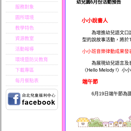
幼兒園6月份活動預告
服務對象
園所環境
小小說書人
教學特色
為增進幼兒語文口
資源教室
型的說故事活動，將於1
活動報導
小小班音樂律動成果發
環境暨防災教育
為展現幼兒語言及音
下載專區
〈Hello Melody !〉小
每月餐點表
端午節
6月19日端午節為