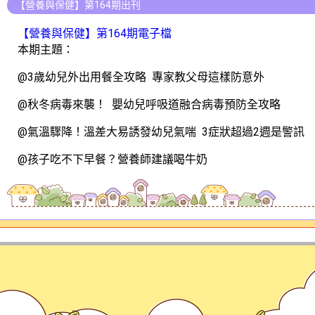
【營養與保健】第164期出刊
【營養與保健】第164期電子檔
本期主題：
@3歲幼兒外出用餐全攻略 專家教父母這樣防意外
@秋冬病毒來襲！ 嬰幼兒呼吸道融合病毒預防全攻略
@氣溫驟降！溫差大易誘發幼兒氣喘 3症狀超過2週是警訊
@孩子吃不下早餐？營養師建議喝牛奶