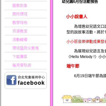
幼兒園6月份活動預告
服務對象
園所環境
小小說書人
教學特色
為增進幼兒語文口
資源教室
型的說故事活動，將於1
活動報導
小小班音樂律動成果發
環境暨防災教育
為展現幼兒語言及音
下載專區
〈Hello Melody !〉小
每月餐點表
端午節
6月19日端午節為